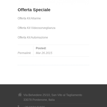
Offerta Speciale
Offerta Kit Allarme
Offerta Kit Videosorveglianza
Offerta Kit Automazione
Posted:
Permalink
Mar 26 2015
Via Belvedere 25/10, San Vito al Tagliamento
33078 Pordenone, Italia